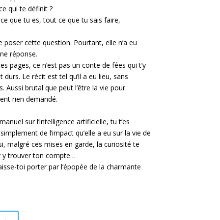
ce qui te définit ?
ce que tu es, tout ce que tu sais faire,
 poser cette question. Pourtant, elle n’a eu
une réponse.
ces pages, ce n’est pas un conte de fées qui t’y
t durs.
Le récit est tel qu’il a eu lieu, sans
 Aussi brutal que peut l’être la vie pour
ient rien demandé.
nuel sur l’intelligence artificielle, tu t’es
simplement de l’impact qu’elle a eu sur la vie de
si, malgré ces mises en garde, la curiosité te
ir y trouver ton compte…
isse-toi porter par l’épopée de la charmante