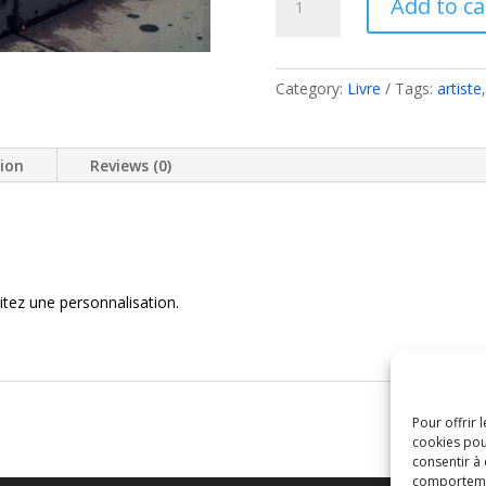
Add to ca
:
Cette
IA
qui
Category:
Livre
Tags:
artiste
a
changé
ma
tion
Reviews (0)
vie.
quantity
itez une personnalisation.
Pour offrir 
cookies pou
consentir à
comportement