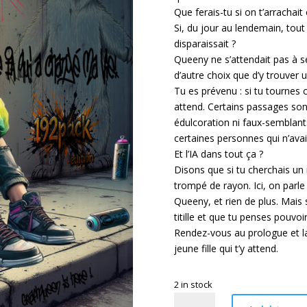
Que ferais-tu si on t’arrachait 
Si, du jour au lendemain, tout 
disparaissait ?
Queeny ne s’attendait pas à se
d’autre choix que d’y trouver 
Tu es prévenu : si tu tournes 
attend. Certains passages son
édulcoration ni faux-semblants.
certaines personnes qui n’ava
Et l’IA dans tout ça ?
Disons que si tu cherchais un ma
trompé de rayon. Ici, on parle 
Queeny, et rien de plus. Mais 
titille et que tu penses pouvo
Rendez-vous au prologue et la
jeune fille qui t’y attend.
2 in stock
Graphqueen