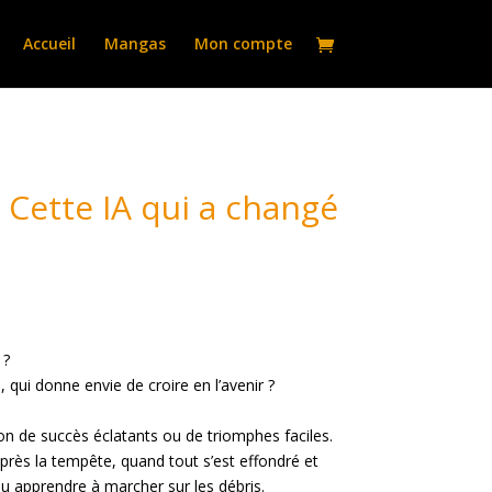
Accueil
Mangas
Mon compte
Cette IA qui a changé
 ?
e, qui donne envie de croire en l’avenir ?
tion de succès éclatants ou de triomphes faciles.
 après la tempête, quand tout s’est effondré et
 ou apprendre à marcher sur les débris.