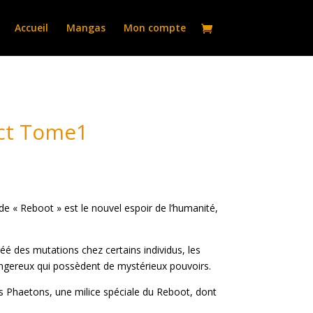
Accueil
Mangas
Mon compte
ect Tome1
de « Reboot » est le nouvel espoir de l’humanité,
é des mutations chez certains individus, les
ngereux qui possèdent de mystérieux pouvoirs.
es Phaetons, une milice spéciale du Reboot, dont