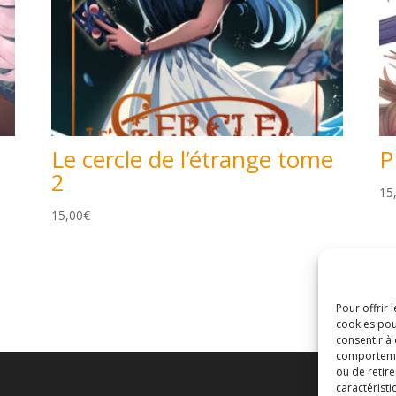
Le cercle de l’étrange tome
P
2
15
15,00
€
Pour offrir 
cookies pou
consentir à
comportement
ou de retire
caractéristi